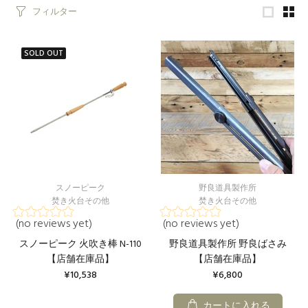
フィルター
SOLD OUT
スノーピーク
野良道具製作所
焚き火台その他
焚き火台その他
(no reviews yet)
(no reviews yet)
スノーピーク 火吹き棒 N-110
野良道具製作所 野良ばさみ
【店舗在庫品】
【店舗在庫品】
¥10,538
¥6,800
カートに入れる