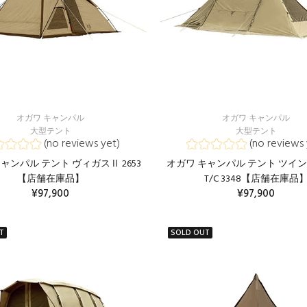
オガワ キャンパル
オガワ キャンパル
大型テント
大型テント
(no reviews yet)
(no reviews 
ャンパル テント ヴィガスⅡ 2653
オガワ キャンパル テント ツイ
【店舗在庫品】
T/C 3348【店舗在庫品
¥97,900
¥97,900
カートに入れる
T
SOLD OUT