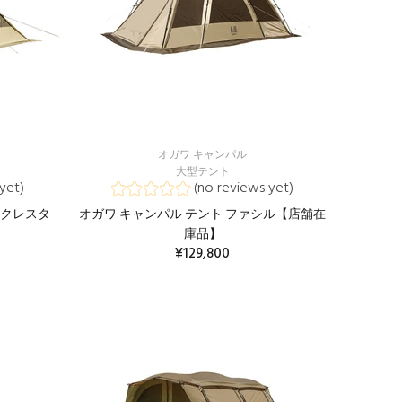
オガワ キャンパル
大型テント
yet)
(no reviews yet)
ンクレスタ
オガワ キャンパル テント ファシル【店舗在
】
庫品】
¥129,800