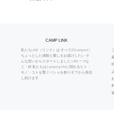
CAMP LINK
私たちLINK（リンク）は すべてのCamperに
ちょっとした感動と癒しをお届けしたい そ
んな想いからスタートしました LINK = つな
ぐ・絆 私たちはCamping lifeに関わるヒト・
モノ・コトを繋ぐバショを創りギフから発信
し続けます