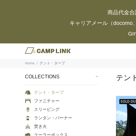
商品代金合
キャリアメール（docomo
G
Home
テント・タープ
テン
COLLECTIONS
テント・タープ
ファニチャー
SOLD OU
スリーピング
ランタン・バーナー
焚き火
クーラーボックス