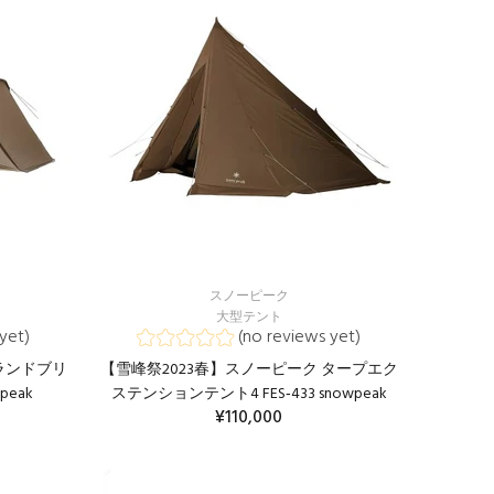
スノーピーク
大型テント
yet)
(no reviews yet)
ランドブリ
【雪峰祭2023春】スノーピーク タープエク
wpeak
ステンションテント4 FES‐433 snowpeak
¥110,000