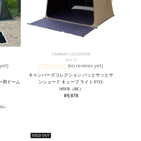
CAMPERS COLLECTION
タープ
yet)
(no reviews yet)
キャンパーズコレクション パッとサッとサ
ミリー用ドーム
ンシェード キューブ ライト PTCl-
145FB（BE）
¥9,878
ブ）
SOLD OUT