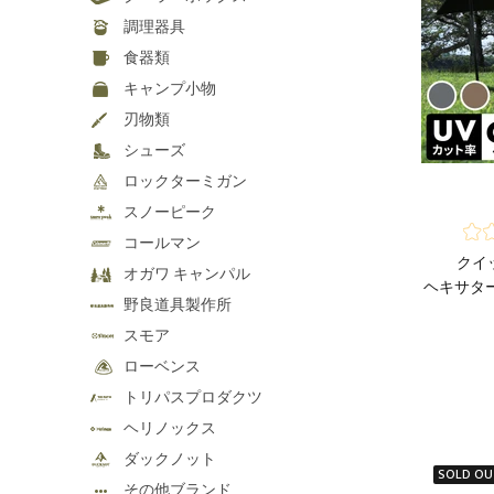
調理器具
食器類
キャンプ小物
刃物類
シューズ
ロックターミガン
スノーピーク
コールマン
クイ
オガワ キャンパル
ヘキサター
野良道具製作所
スモア
ローベンス
トリパスプロダクツ
ヘリノックス
ダックノット
SOLD OU
その他ブランド