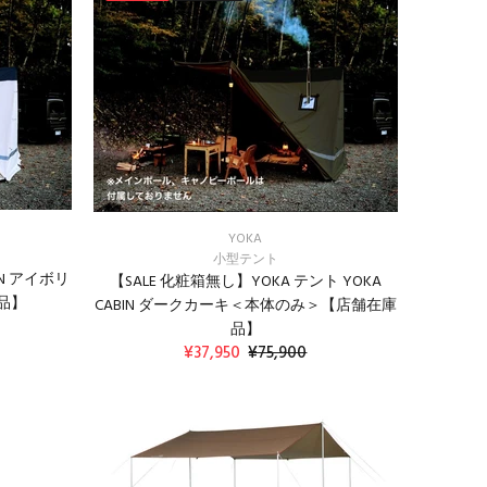
YOKA
小型テント
IN アイボリ
【SALE 化粧箱無し】YOKA テント YOKA
品】
CABIN ダークカーキ＜本体のみ＞【店舗在庫
品】
¥37,950
¥75,900