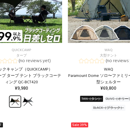
QUICKCAMP
WAQ
タープ
大型テント
(no reviews yet)
(no reviews 
ックキャンプ（QUICKCAMP）
WAQ
プ タープ テント ブラックコーテ
Paramount Dome ソロ〜ファ
ィング QC-BCT420
型シェルター
¥9,980
¥69,800
TAN（タン）
OLIVE（オリー
BLACK（ブラック）
T
Sale
39%