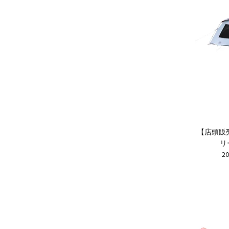
【店頭販
リ
2