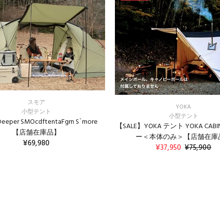
スモア
YOKA
小型テント
小型テント
eper SMOcdftentaFgrn S`more
【SALE】YOKA テント YOKA CAB
【店舗在庫品】
ー＜本体のみ＞【店舗在庫
¥69,980
¥37,950
¥75,900
カートに入れる
カートに入れる