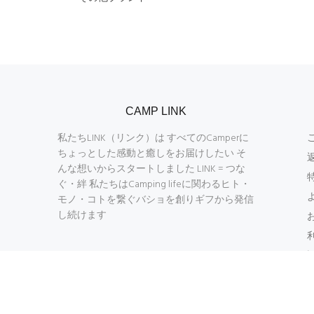
CAMP LINK
私たちLINK（リンク）は すべてのCamperに
ちょっとした感動と癒しをお届けしたい そ
んな想いからスタートしました LINK = つな
ぐ・絆 私たちはCamping lifeに関わるヒト・
モノ・コトを繋ぐバショを創りギフから発信
し続けます