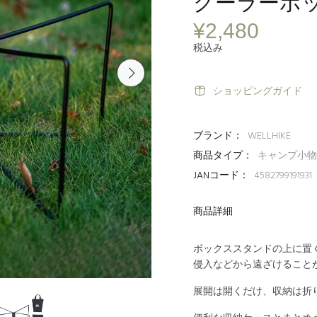
クーラーボ
¥2,480
税込み
ショッピングガイド
ブランド：
WELLHIKE
商品タイプ：
キャンプ小物
JANコード：
4582799191931
商品詳細
ボックススタンドの上に置
侵入などから遠ざけること
展開は開くだけ、収納は折