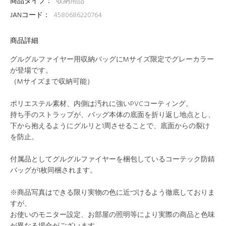
商品タイプ：
収納用品
JANコード：
4580686220764
商品詳細
グルグルファイヤー用収納バッグにMサイズ限定でグレーカラー
が登場です。
（Mサイズまで収納可能）
ポリエステル素材、内側は汚れに強いPVCコーティング。
持ち手のストラップが、バッグ本体の底面を折り返し地点とし、
下から抱えるようにグルリと1周させることで、底面からの裂け
を防止。
付属品としてグルグルファイヤーを梱包しているコーテック防錆
バッグが1枚同梱されます。
※商品写真はできる限り実物の色に近づけるよう徹底しておりま
すが、
お使いのモニター設定、お部屋の照明等により実際の商品と色味