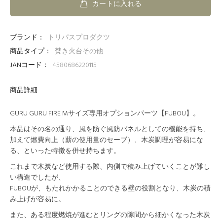
カートに入れる
ブランド：
トリパスプロダクツ
商品タイプ：
焚き火台その他
JANコード：
4580686220115
商品詳細
GURU GURU FIRE Mサイズ専用オプションパーツ【FUBOU】。
本品はその名の通り、風を防ぐ風防パネルとしての機能を持ち、
加えて燃費向上（薪の使用量のセーブ）、木炭調理が容易にな
る、といった特徴を併せ持ちます。
これまで木炭など使用する際、内側で積み上げていくことが難し
い構造でしたが、
FUBOUが、もたれかかることのできる壁の役割となり、木炭の積
み上げが容易に。
また、ある程度燃焼が進むとリングの隙間から細かくなった木炭