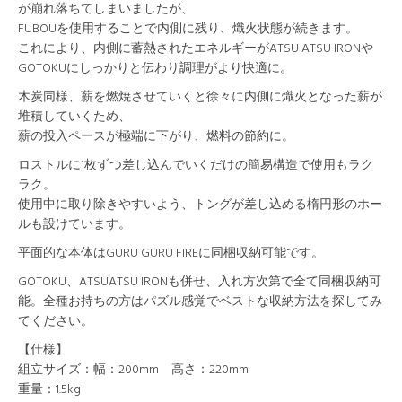
が崩れ落ちてしまいましたが、
FUBOUを使用することで内側に残り、熾火状態が続きます。
これにより、内側に蓄熱されたエネルギーがATSU ATSU IRONや
GOTOKUにしっかりと伝わり調理がより快適に。
木炭同様、薪を燃焼させていくと徐々に内側に熾火となった薪が
堆積していくため、
薪の投入ペースが極端に下がり、燃料の節約に。
ロストルに1枚ずつ差し込んでいくだけの簡易構造で使用もラク
ラク。
使用中に取り除きやすいよう、トングが差し込める楕円形のホー
ルも設けています。
平面的な本体はGURU GURU FIREに同梱収納可能です。
GOTOKU、ATSUATSU IRONも併せ、入れ方次第で全て同梱収納可
能。全種お持ちの方はパズル感覚でベストな収納方法を探してみ
てください。
【仕様】
組立サイズ：幅：200mm 高さ：220mm
重量：1.5kg