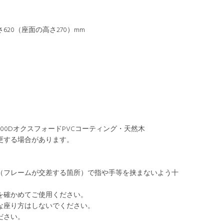
さ620（座面の高さ270）mm
00DオクスフォードPVCコーティング・天然木
更する場合があります。
（フレームが交差する箇所）で指や手等を挟まないよう十
を確かめてご使用ください。
な座り方はしないでください。
ださい。