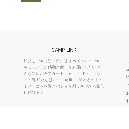
CAMP LINK
私たちLINK（リンク）は すべてのCamperに
ちょっとした感動と癒しをお届けしたい そ
んな想いからスタートしました LINK = つな
ぐ・絆 私たちはCamping lifeに関わるヒト・
モノ・コトを繋ぐバショを創りギフから発信
し続けます