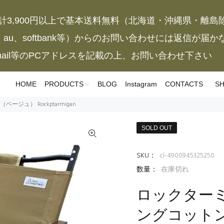
計3,900円以上で基本送料無料（北海道・沖縄県・離島
、au、softbank等）からのお問い合わせには返信が届
mail等のPCアドレスを記載の上、お問い合わせ下さい
HOME
PRODUCTS
BLOG
Instagram
CONTACTS
SH
ュ） Rockptarmigan
SOLD OUT
SKU：
cl-4900945325250
数量：
在庫切れ
ロックターミ
ングコット