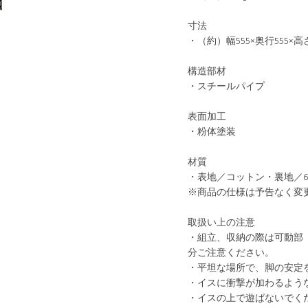
寸法
・（約）幅555×奥行555×高
構造部材
・スチールパイプ
表面加工
・粉体塗装
材質
・表地／コットン・裏地／6
※商品の仕様は予告なく変
取扱い上の注意
・組立、収納の際は可動部
分ご注意ください。
・平坦な場所で、脚の安定
・イスに衝撃が加わるよう
・イスの上で遊ばないでく