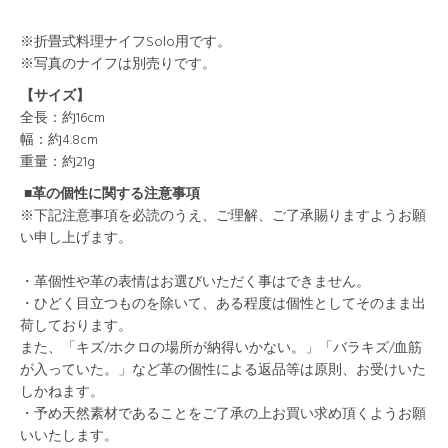
※折畳式料理ナイフSolo用です。
※写真のナイフは別売りです。
【サイズ】
全長：約16cm
幅：約4.8cm
重量：約21g
■革の個性に関する注意事項
※下記注意事項を必読のうえ、ご理解、ご了承賜りますようお願
い申し上げます。
・革個性や革の表情はお選びいただく事はできません。
・ひどく目立つものを除いて、ある程度は個性としてそのまま出
荷しております。
また、「キズ/ホクロの場所が納得いかない。」「バラキズ/血筋
が入っていた。」など革の個性による返品等は原則、お受けいた
しかねます。
・予め天然素材であることをご了承の上お買い求め頂くようお願
いいたします。