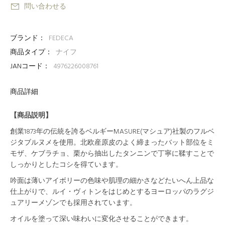
問い合わせる
ブランド：
FEDECA
商品タイプ：
ナイフ
JANコード：
4976226008761
商品詳細
【商品説明】
創業1873年の伝統を誇るベルギーMASURE(マシュア)社製のフルベ
ジタブルヌメを使用。北欧産原皮のよく締まったバット部位をミ
モザ、ケブラチョ、栗から抽出したタンニンで丁寧に鞣すことで
しっかりとしたコシを得ています。
吟面は薄いアイボリーの色味や肌理の細かさなどたいへん上品な
仕上がりで、ルイ・ヴィトンをはじめとするヨーロッパのラグジ
ュアリーメゾンでも採用されています。
オイルを塗って深い味わいに変化させることができます。