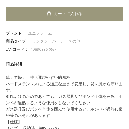
カートに入れる
ブランド：
ユニフレーム
商品タイプ：
ランタン・バーナーその他
JANコード：
4989083610534
商品詳細
薄くて軽く、持ち運びやすい防風板
ハードステンレスによる適度な重さで安定し、炎を風から守りま
す。
※風よけのためであっても、ガス器具及びボンベ全体を囲み、ボ
ンベが過熱するような使用をしないでください
ガス器具及びボンベ全体を囲んで使用すると、ボンベが過熱し爆
発等のおそれがあります
【仕様】
サイズ 収納時：約15.5×9×0.7cm