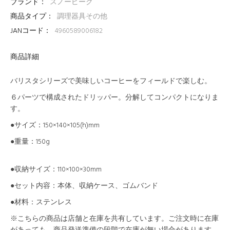
ブランド：
スノーピーク
商品タイプ：
調理器具その他
JANコード：
4960589006182
商品詳細
バリスタシリーズで美味しいコーヒーをフィールドで楽しむ。
６パーツで構成されたドリッパー。分解してコンパクトになりま
す。
●
サイズ：
150×140×105(h)mm
●重量
：
150g
●収納サイズ：
110×100×30mm
●セット内容
：
本体、収納ケース、ゴムバンド
●材料
：
ステンレス
※こちらの商品は店舗と在庫を共有しています。ご注文時に在庫