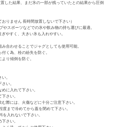
間放置した結果、まだ氷の一部が残っていたとの結果から圧倒
ておりません 長時間放置しないで下さい）
ャンプやスポーツなどでの氷や飲み物の持ち運びに最適。
で注ぎやすく、大きい氷も入れやすい。
組み合わせることでジャグとしても使用可能。
っ付く為、栓の紛失を防ぐ。
により傾倒を防ぐ。
さい。
下さい。
なめに入れて下さい。
て下さい。
飲む際には、火傷などに十分ご注意下さい。
度程度まで冷めてから蓋を閉めて下さい。
飲料を入れないで下さい。
め下さい。