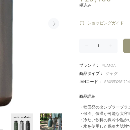
税込み
ショッピングガイド
ブランド：
PILMOA
商品タイプ：
ジャグ
JANコード：
8809532181704
商品詳細
・韓国発のタンブラーブラン
・保冷、保温が可能な大容
・冷たい飲料の保冷や温か
・氷を使用した保冷力試験で