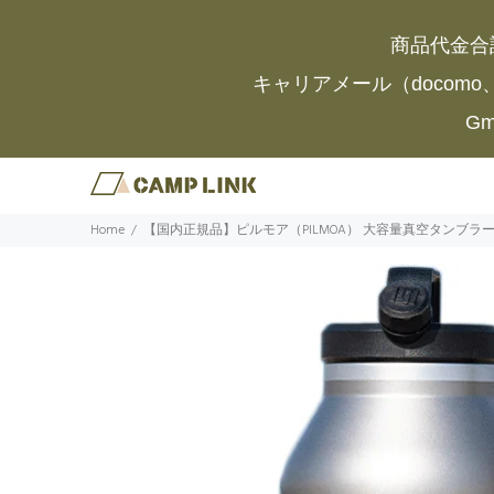
商品代金合
キャリアメール（docomo
G
Home
【国内正規品】ピルモア（PILMOA） 大容量真空タンブラー4L