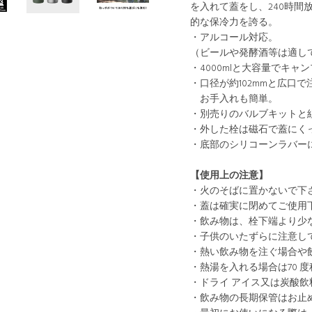
を入れて蓋をし、240時
的な保冷力を誇る。
・アルコール対応。
（ビールや発酵酒等は適し
・4000mlと大容量でキ
・口径が約102mmと広口
お手入れも簡単。
・別売りのバルブキットと
・外した栓は磁石で蓋にく
・底部のシリコーンラバー
【使用上の注意】
・火のそばに置かないで下
・蓋は確実に閉めてご使用
・飲み物は、栓下端より少
・子供のいたずらに注意し
・熱い飲み物を注ぐ場合や
・熱湯を入れる場合は70 
・ドライ アイス又は炭酸
・飲み物の長期保管はお止