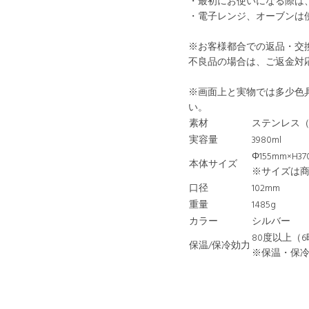
・最初にお使いになる際は
・電子レンジ、オーブンは
※お客様都合での返品・交
不良品の場合は、ご返金対
※画面上と実物では多少色
い。
素材
ステンレス（S
実容量
3980ml
Φ155mm×H3
本体サイズ
※サイズは
口径
102mm
重量
1485g
カラー
シルバー
80度以上（
保温/保冷効力
※保温・保