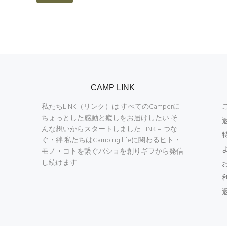
CAMP LINK
私たちLINK（リンク）は すべてのCamperに
ちょっとした感動と癒しをお届けしたい そ
んな想いからスタートしました LINK = つな
ぐ・絆 私たちはCamping lifeに関わるヒト・
モノ・コトを繋ぐバショを創りギフから発信
し続けます