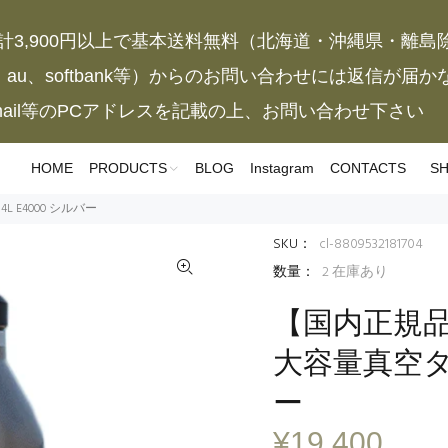
計3,900円以上で基本送料無料（北海道・沖縄県・離島
、au、softbank等）からのお問い合わせには返信が届
mail等のPCアドレスを記載の上、お問い合わせ下さい
HOME
PRODUCTS
BLOG
Instagram
CONTACTS
SH
 E4000 シルバー
SKU：
cl-8809532181704
数量：
2
在庫あり
【国内正規品
大容量真空タン
ー
¥19,400