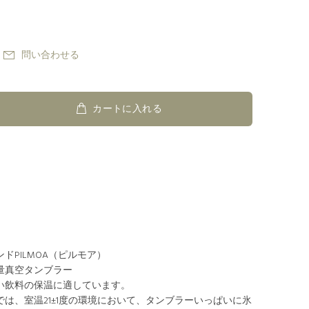
問い合わせる
カートに入れる
ドPILMOA（ピルモア）
量真空タンブラー
い飲料の保温に適しています。
は、室温21±1度の環境において、タンブラーいっぱいに氷