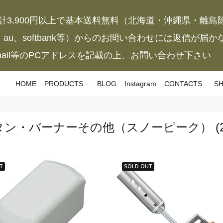
計3,900円以上で基本送料無料（北海道・沖縄県・離島
、au、softbank等）からのお問い合わせには返信が届
mail等のPCアドレスを記載の上、お問い合わせ下さい
HOME
PRODUCTS
BLOG
Instagram
CONTACTS
SH
タン・バーナーその他（スノーピーク）
(
T
SOLD OUT