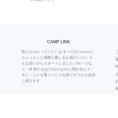
CAMP LINK
私たちLINK（リンク）は すべてのCamperに
ちょっとした感動と癒しをお届けしたい そ
んな想いからスタートしました LINK = つな
ぐ・絆 私たちはCamping lifeに関わるヒト・
モノ・コトを繋ぐバショを創りギフから発信
し続けます