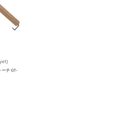
yet)
チ GT-