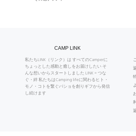
CAMP LINK
私たちLINK（リンク）は すべてのCamperに
ちょっとした感動と癒しをお届けしたい そ
んな想いからスタートしました LINK = つな
ぐ・絆 私たちはCamping lifeに関わるヒト・
モノ・コトを繋ぐバショを創りギフから発信
し続けます